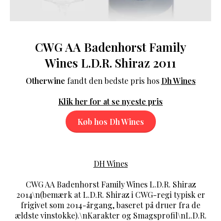
CWG AA Badenhorst Family
Wines L.D.R. Shiraz 2011
Otherwine
fandt den bedste pris hos
Dh Wines
Klik her for at se nyeste pris
Køb hos Dh Wines
DH Wines
CWG AA Badenhorst Family Wines L.D.R. Shiraz
2014\n(bemærk at L.D.R. Shiraz i CWG-regi typisk er
frigivet som 2014-årgang, baseret på druer fra de
ældste vinstokke).\nKarakter og Smagsprofil\nL.D.R.