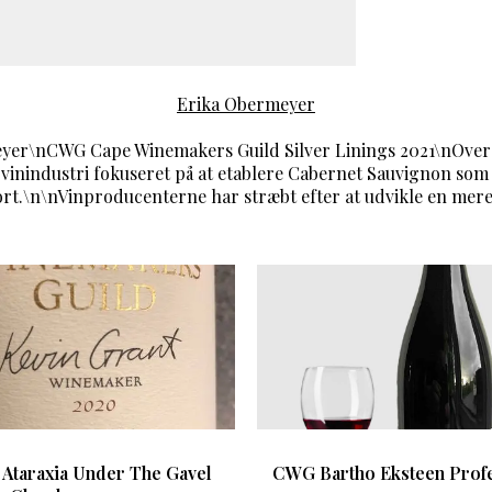
Erika Obermeyer
er\nCWG Cape Winemakers Guild Silver Linings 2021\nOver d
 vinindustri fokuseret på at etablere Cabernet Sauvignon som
rt.\n\nVinproducenterne har stræbt efter at udvikle en mere
Ataraxia Under The Gavel
CWG Bartho Eksteen Prof