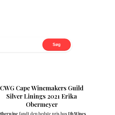
Søg
CWG Cape Winemakers Guild
Silver Linings 2021 Erika
Obermeyer
therwine
fandt den bedste pris hos
Dh Wines