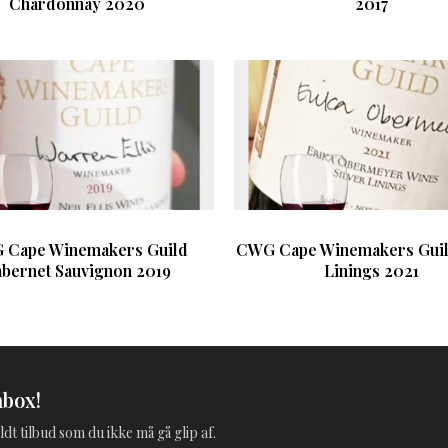
Chardonnay 2020
2017
 Cape Winemakers Guild
CWG Cape Winemakers Guild
bernet Sauvignon 2019
Linings 2021
nbox!
ldt tilbud som du ikke må gå glip af.