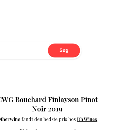
Søg
CWG Bouchard Finlayson Pinot
Noir 2019
therwine
fandt den bedste pris hos
Dh Wines