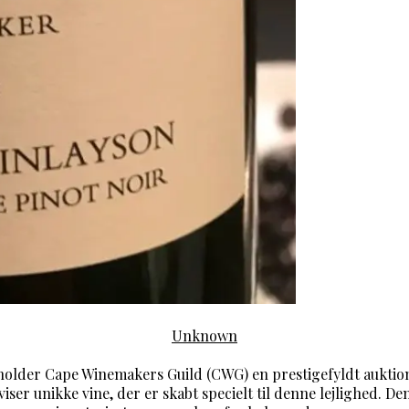
Unknown
fholder Cape Winemakers Guild (CWG) en prestigefyldt auktion
ser unikke vine, der er skabt specielt til denne lejlighed. De