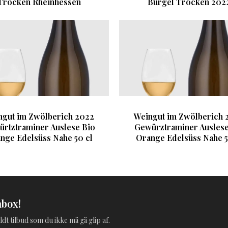
Trocken Rheinhessen
Bürgel Trocken 202
ngut im Zwölberich 2022
Weingut im Zwölberich 
rtztraminer Auslese Bio
Gewürztraminer Auslese
nge Edelsüss Nahe 50 cl
Orange Edelsüss Nahe 5
nbox!
ldt tilbud som du ikke må gå glip af.