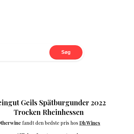
Søg
ingut Geils Spätburgunder 2022
Trocken Rheinhessen
therwine
fandt den bedste pris hos
Dh Wines