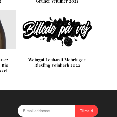
2
Grüner Veltliner 2021
2022
Weingut Lenhardt Mehringer
 Bio
Riesling Feinherb 2022
0 cl
Tilmeld