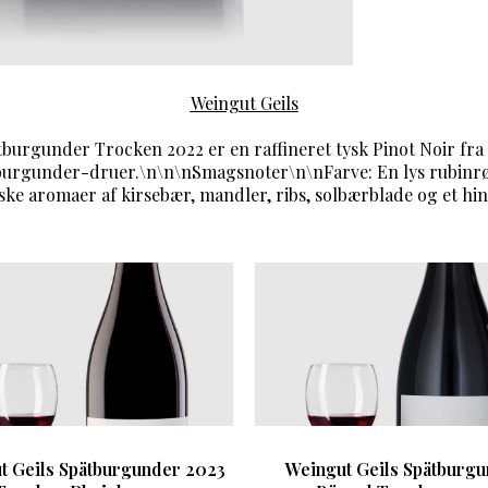
Weingut Geils
burgunder Trocken 2022 er en raffineret tysk Pinot Noir fra
burgunder-druer.\n\n\nSmagsnoter\n\nFarve: En lys rubinrø
ske aromaer af kirsebær, mandler, ribs, solbærblade og et hin
t Geils Spätburgunder 2023
Weingut Geils Spätburg