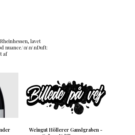
 Rheinhessen, lavet
d nuance.\n\n\nDuft:
t af
under
Weingut Höllerer Ganslgraben -