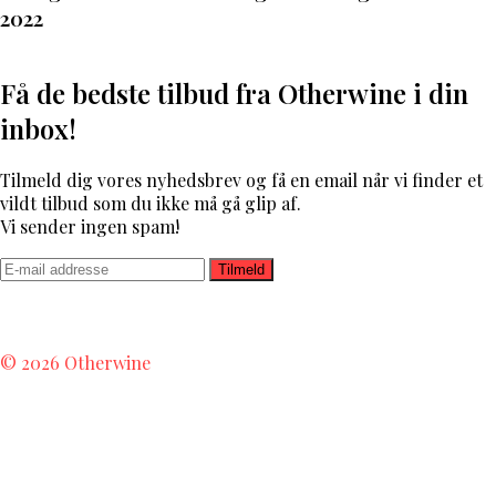
2022
Få de bedste tilbud fra Otherwine i din
inbox!
Tilmeld dig vores nyhedsbrev og få en email når vi finder et
vildt tilbud som du ikke må gå glip af.
Vi sender ingen spam!
Tilmeld
Anthonij Rupert
Paul Jaboulet
Domaine Gresser
Domaine
Henri Gilles Buisson Rødvin
Domaine Bouzereau Hvidvin
© 2026 Otherwine