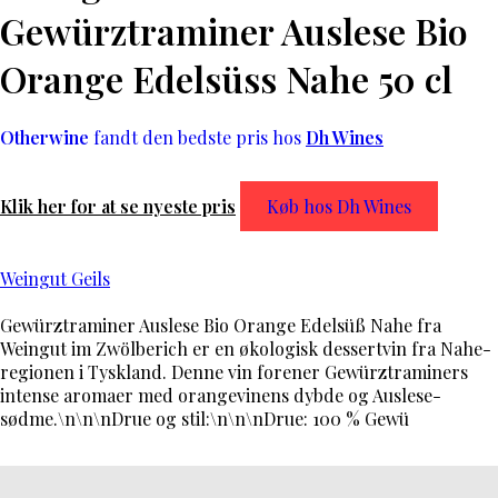
Gewürztraminer Auslese Bio
Orange Edelsüss Nahe 50 cl
Otherwine
fandt den bedste pris hos
Dh Wines
Klik her for at se nyeste pris
Køb hos Dh Wines
Weingut Geils
Gewürztraminer Auslese Bio Orange Edelsüß Nahe fra
Weingut im Zwölberich er en økologisk dessertvin fra Nahe-
regionen i Tyskland. Denne vin forener Gewürztraminers
intense aromaer med orangevinens dybde og Auslese-
sødme.\n\n\nDrue og stil:\n\n\nDrue: 100 % Gewü