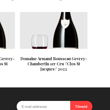
Gevrey-
Domaine Armand Rousseau Gevrey-
s St
Chambertin 1er Cru \'Clos St
Jacques\' 2022
Tilmeld