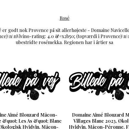
Rosé
é er godt nok Provence på sit allerhøjeste - Domaine Navicel
nce)\n\nVivino-rating: 4.0 &#x2b50; (topværdi i Provence)\n
ubestridte rosémekka. Regionen har i årtier sa
ne Aimé Blouzard Mâcon-
Domaine Aimé Blouzard 
 &quot; Les As &quot; Blanc
Villages Blanc 2023, Øko
Økologisk Hvidvin, Mâcon-
Hvidvin, Mâcon-Péronne, F