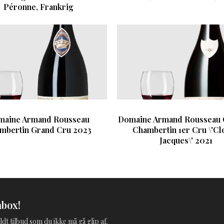
Péronne, Frankrig
maine Armand Rousseau
Domaine Armand Rousseau 
mbertin Grand Cru 2023
Chambertin 1er Cru \'Clo
Jacques\' 2021
nbox!
ldt tilbud som du ikke må gå glip af.