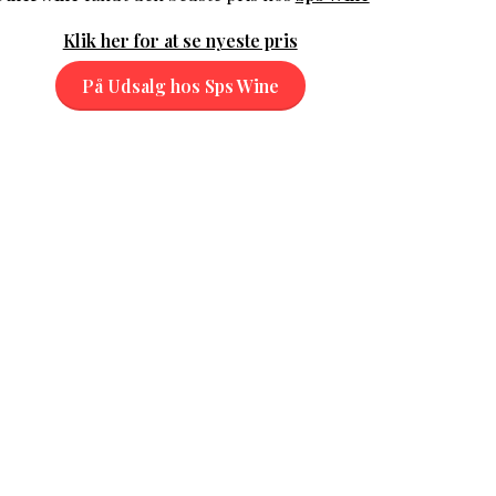
Klik her for at se nyeste pris
På Udsalg hos Sps Wine