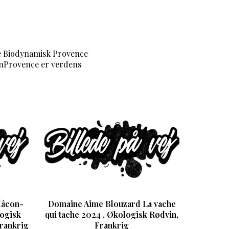
le Biodynamisk Provence
\nProvence er verdens
Mâcon-
Domaine Aime Blouzard La vache
logisk
qui tache 2024 , Økologisk Rødvin,
rankrig
Frankrig