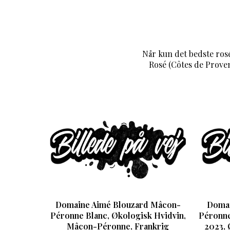
Når kun det bedste ros
Rosé (Côtes de Prove
Domaine Aimé Blouzard Mâcon-
Domai
Péronne Blanc, Økologisk Hvidvin,
Péronne
Mâcon-Péronne, Frankrig
2023, 