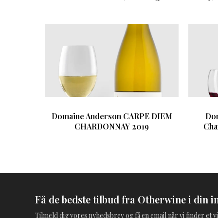
Domaine Anderson CARPE DIEM
Do
CHARDONNAY 2019
Cha
Få de bedste tilbud fra Otherwine i din i
Tilmeld dig vores nyhedsbrev og få en email når vi finder et vi