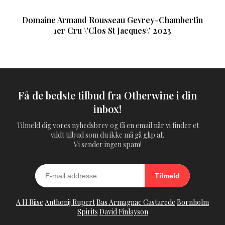
Domaine Armand Rousseau Gevrey-Chambertin
1er Cru \'Clos St Jacques\' 2023
Få de bedste tilbud fra Otherwine i din
inbox!
Tilmeld dig vores nyhedsbrev og få en email når vi finder et
vildt tilbud som du ikke må gå glip af.
Vi sender ingen spam!
Tilmeld
A H Riise
Anthonij Rupert
Bas Armagnac Castarede
Bornholm
Spirits
David Finlayson