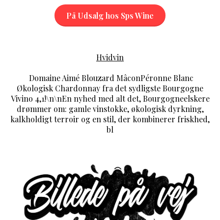
På Udsalg hos Sps Wine
Hvidvin
Domaine Aimé Blouzard MâconPéronne Blanc
Økologisk Chardonnay fra det sydligste Bourgogne
Vivino 4,1!\n\nEn nyhed med alt det, Bourgogneelskere
drømmer om: gamle vinstokke, økologisk dyrkning,
kalkholdigt terroir og en stil, der kombinerer friskhed,
bl