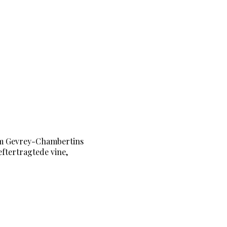
om Gevrey-Chambertins
eftertragtede vine,