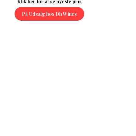
Klik her for at se nyeste pris
På Udsalg hos Dh Wines