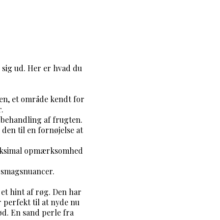
 sig ud. Her er hvad du
en, et område kendt for
.
 behandling af frugten.
den til en fornøjelse at
t maksimal opmærksomhed
 smagsnuancer.
t hint af røg. Den har
perfekt til at nyde nu
kød. En sand perle fra