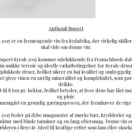
Anthonij Rupert
2015 er en fremragende vin fra Sydafrika, der virkelig skiller
skal vide om denne vin:
 Rupert Syrah 2015 kommer udelukkende fra Franschhoek-dal
sin unikke terroir og ideelle vækstbetingelser for Syrah-druer
ndplukkede druer, hvilket sikrer en høj kvalitet og omhyggelig
t giver vinen en særlig mineralitet og kompleksitet, som gør 
drikke.
 til 8 ton pr. hektar, hvilket betyder, at hver drue har fåe
og pleje.
ennemgået en grundig gæringsproces, der fremhæver de rige
 2015 byder på dybe smagsnoter af mørke bær, krydderier og e
ruktur med bløde tanniner og en lang eftersmag. Denne vin er 
lderen i flere år. Ideel til kraftige retter som lam eller okse