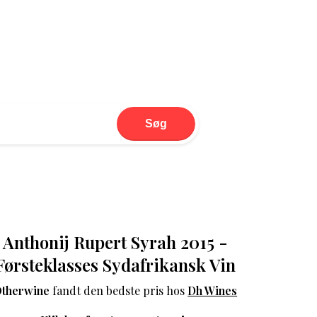
Søg
Anthonij Rupert Syrah 2015 -
Førsteklasses Sydafrikansk Vin
therwine
fandt den bedste pris hos
Dh Wines