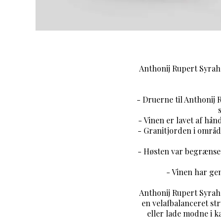
Anthonij Rupert Syrah 
- Druerne til Anthonij
- Vinen er lavet af hå
- Granitjorden i område
- Høsten var begrænset
- Vinen har g
Anthonij Rupert Syrah
en velafbalanceret st
eller lade modne i kæ