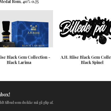
Medal Rom, 40% 0,75
iise Black Gem Collection -
A.H. Riise Black Gem Colle
Black Larima
Black Spinel
nbox!
ldt tilbud som du ikke må gå glip af.