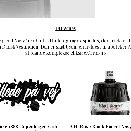
DH Wines
 Spiced Navy \n\nEn kraftfuld og mørk spiritus, der trækker trå
 Dansk Vestindien. Den er skabt som en hyldest til apoteker A.
at blande komplekse eliksirer.\n\n\nS
Riise 1888 Copenhagen Gold
A.H. Riise Black Barrel Nav