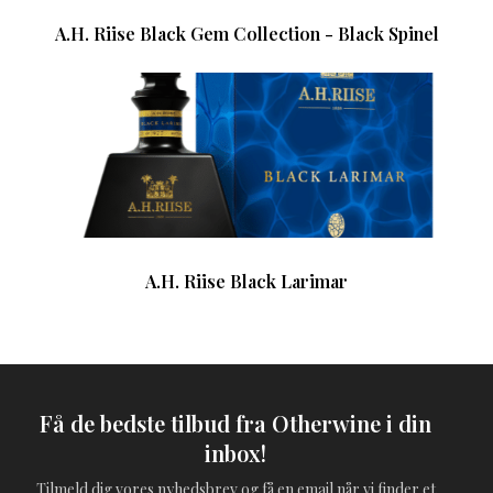
A.H. Riise Black Gem Collection - Black Spinel
A.H. Riise Black Larimar
Få de bedste tilbud fra Otherwine i din
inbox!
Tilmeld dig vores nyhedsbrev og få en email når vi finder et