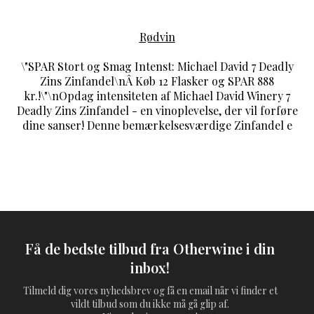
Rødvin
\"SPAR Stort og Smag Intenst: Michael David 7 Deadly
Zins Zinfandel\nÂ Køb 12 Flasker og SPAR 888
kr.!\"\nOpdag intensiteten af Michael David Winery 7
Deadly Zins Zinfandel - en vinoplevelse, der vil forføre
dine sanser! Denne bemærkelsesværdige Zinfandel e
Få de bedste tilbud fra Otherwine i din
inbox!
Tilmeld dig vores nyhedsbrev og få en email når vi finder et
vildt tilbud som du ikke må gå glip af.