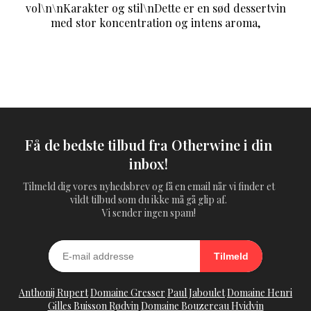
vol\n\nKarakter og stil\nDette er en sød dessertvin
med stor koncentration og intens aroma,
Få de bedste tilbud fra Otherwine i din
inbox!
Tilmeld dig vores nyhedsbrev og få en email når vi finder et
vildt tilbud som du ikke må gå glip af.
Vi sender ingen spam!
Tilmeld
Anthonij Rupert
Domaine Gresser
Paul Jaboulet
Domaine Henri
Gilles Buisson Rødvin
Domaine Bouzereau Hvidvin