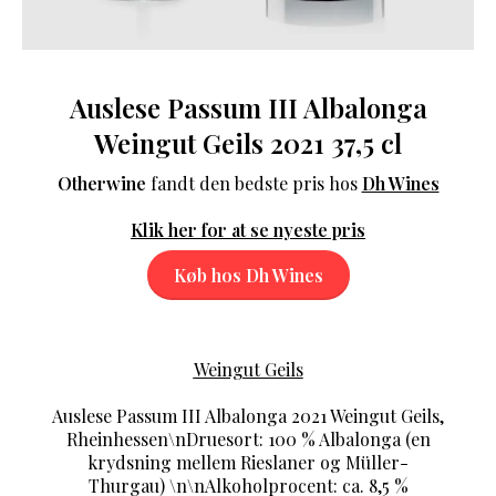
Auslese Passum III Albalonga
Weingut Geils 2021 37,5 cl
Otherwine
fandt den bedste pris hos
Dh Wines
Klik her for at se nyeste pris
Køb hos Dh Wines
Weingut Geils
Auslese Passum III Albalonga 2021 Weingut Geils,
Rheinhessen\nDruesort: 100 % Albalonga (en
krydsning mellem Rieslaner og Müller-
Thurgau) \n\nAlkoholprocent: ca. 8,5 %