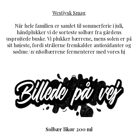
Westjysk Smag
Når hele familien er samlet til sommerferie i juli,
håndplukker vi de sorteste solbær fra gårdens
usprøjtede buske. Vi plukker bærrene, mens solen er på
sit højeste, fordi strålerne fremkalder antioxidanter og
sødme.\n\nSolbærrene fermenterer med vores hj
Solbær likør 200 ml