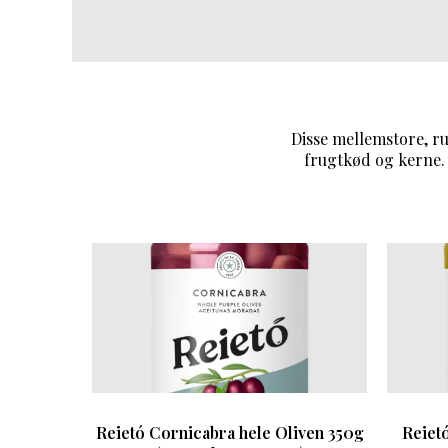
Disse mellemstore, r
frugtkød og kerne.
Reietó Cornicabra hele Oliven 350g
Reietó