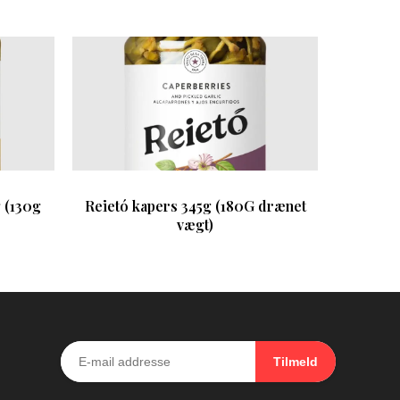
g (130g
Reietó kapers 345g (180G drænet
vægt)
Tilmeld