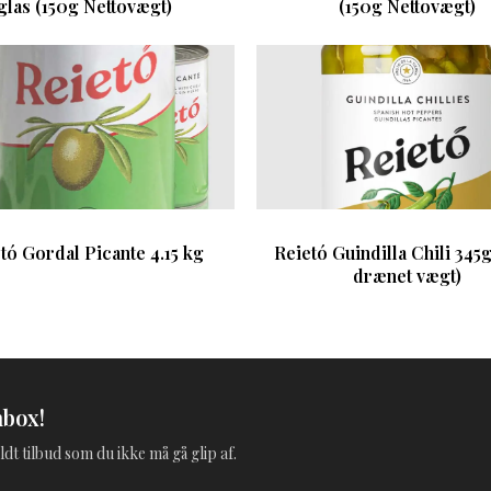
glas (150g Nettovægt)
(150g Nettovægt)
tó Gordal Picante 4.15 kg
Reietó Guindilla Chili 345
drænet vægt)
nbox!
ldt tilbud som du ikke må gå glip af.