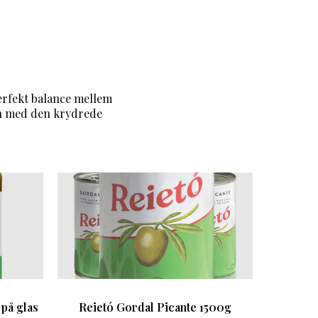
erfekt balance mellem
en med den krydrede
 på glas
Reietó Gordal Picante 1500g