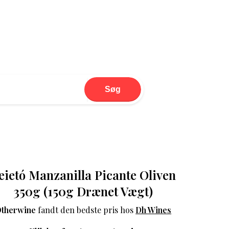
Søg
eietó Manzanilla Picante Oliven
350g (150g Drænet Vægt)
therwine
fandt den bedste pris hos
Dh Wines