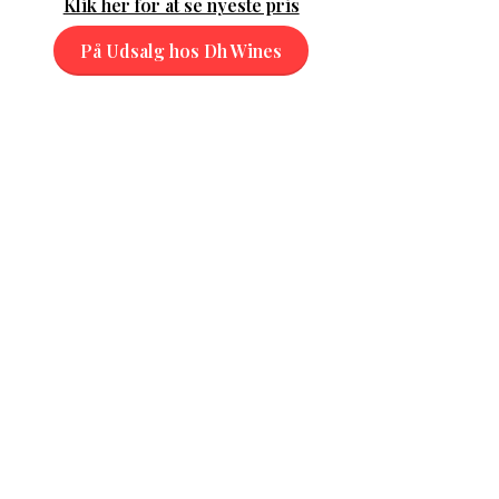
Klik her for at se nyeste pris
På Udsalg hos Dh Wines