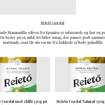
Reietó Gordal
unde Manzanilla-oliven fra Spanien er udstenede og har en p
 De byder på en mild, let bitter smag, der passer godt samm
marinade, som får sin varme fra hakkede syltede guindilla
 Gordal med chilli 350g på
Reietó Gordal Natural 350g