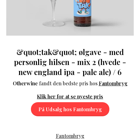
&quot;tak&quot; ølgave - med
personlig hilsen - mix 2 (hvede -
new england ipa - pale ale) / 6
Otherwine
fandt den bedste pris hos
Fantombryg
Klik her for at se nyeste pris
På Udsalg hos Fantombryg
Fantombryg