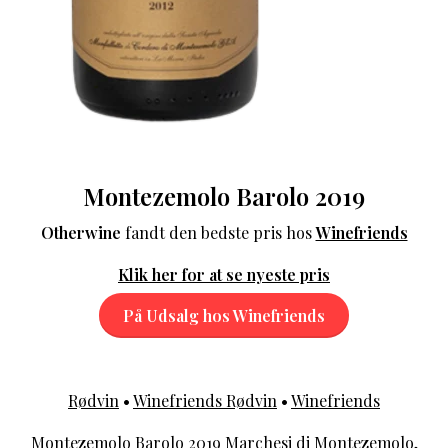
Montezemolo Barolo 2019
Otherwine
fandt den bedste pris hos
Winefriends
Klik her for at se nyeste pris
På Udsalg hos Winefriends
Rødvin
•
Winefriends Rødvin
•
Winefriends
Montezemolo Barolo 2019 Marchesi di Montezemolo,