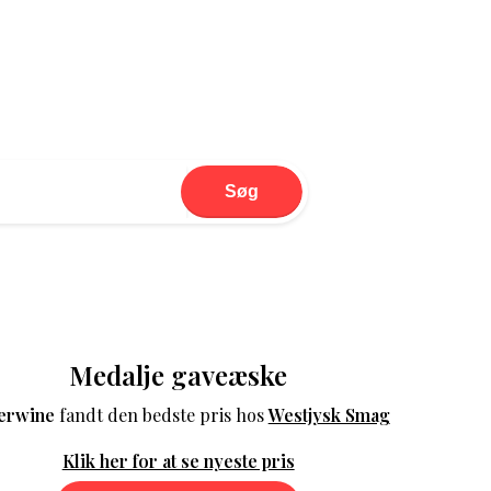
Søg
Medalje gaveæske
erwine
fandt den bedste pris hos
Westjysk Smag
Klik her for at se nyeste pris