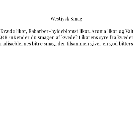
Westjysk Smag
Kvæde likør, Rabarber-hyldeblomst likør, Aronia likør og Val
ØR:\nKender du smagen af kvæde? Likørens syre fra kvædern
radisæblernes bitre smag, der tilsammen giver en god bitter