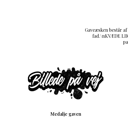
Gaveæsken består af 
fad.\nKVÆDE LIK
pa
Medalje gaven