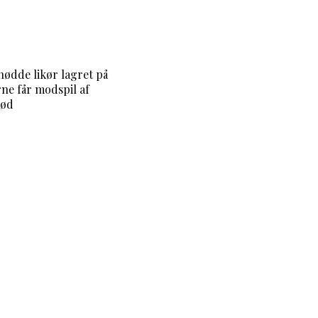
nødde likør lagret på
e får modspil af
sød