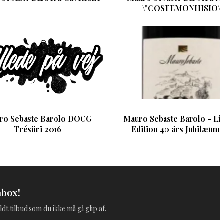
\"COSTEMONHISIO\
ro Sebaste Barolo DOCG
Mauro Sebaste Barolo - L
Trésüri 2016
Edition 40 års Jubilæum
nbox!
ldt tilbud som du ikke må gå glip af.