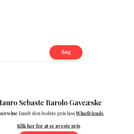
Søg
auro Sebaste Barolo Gaveæske
herwine
fandt den bedste pris hos
Winefriends
Klik her for at se nyeste pris