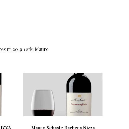
resuri 2019 1 stk: Mauro
NIZZA
Mauro Sebaste Barbera Nizza