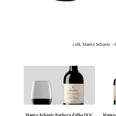
1 stk: Mauro Sebaste - 
Mauro Sebaste Barbera dAlba DOC
Mauro 