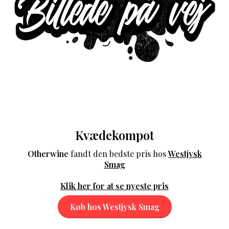
Kvædekompot
Otherwine
fandt den bedste pris hos
Westjysk
Smag
Klik her for at se nyeste pris
Køb hos Westjysk Smag