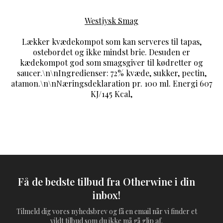
Westjysk Smag
Lækker kvædekompot som kan serveres til tapas,
ostebordet og ikke mindst brie. Desuden er
kædekompot god som smagsgiver til kødretter og
saucer.\n\nIngredienser: 72% kvæde, sukker, pectin,
atamon.\n\nNæringsdeklaration pr. 100 ml. Energi 607
KJ/145 Kcal,
Få de bedste tilbud fra Otherwine i din
inbox!
Tilmeld dig vores nyhedsbrev og få en email når vi finder et
vildt tilbud som du ikke må gå glip af.