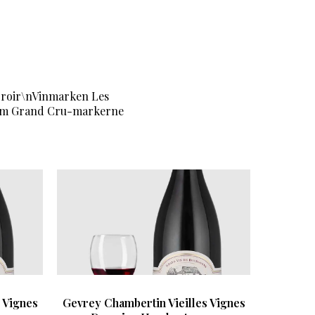
rroir\nVinmarken Les
llem Grand Cru-markerne
 Vignes
Gevrey Chambertin Vieilles Vignes