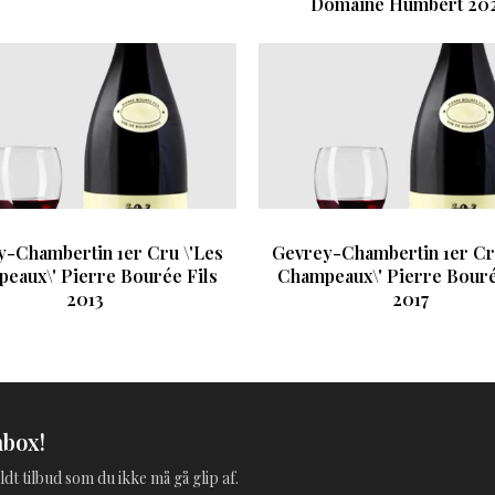
Domaine Humbert 20
-Chambertin 1er Cru \'Les
Gevrey-Chambertin 1er Cr
eaux\' Pierre Bourée Fils
Champeaux\' Pierre Bouré
2013
2017
nbox!
ldt tilbud som du ikke må gå glip af.