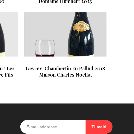
20
Domaine Humbert 2023
u \'Les
Gevrey-Chambertin En Pallud 2018
e Fils
Maison Charles Noëllat
Tilmeld