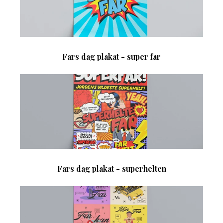
Fars dag plakat - super far
Fars dag plakat - superhelten