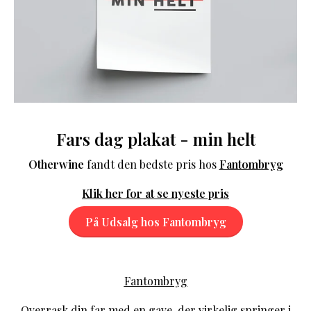
Fars dag plakat - min helt
Otherwine
fandt den bedste pris hos
Fantombryg
Klik her for at se nyeste pris
På Udsalg hos Fantombryg
Fantombryg
Overrask din far med en gave, der virkelig springer i