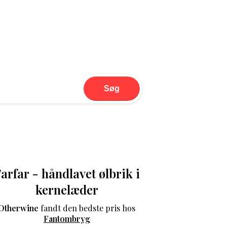
Søg
arfar - håndlavet ølbrik i
kernelæder
Otherwine
fandt den bedste pris hos
Fantombryg