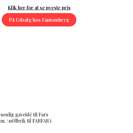
Klik her for at se nyeste pris
På Udsalg hos Fantombryg
onlig gaveidé til Fars
am. \nØlbrik til FARFAR i