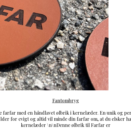
Fantombryg
 farfar med en håndlavet ølbrik i kernelæder. En unik og pers
der for evigt og altid vil minde din farfar om, at du elsker h
kernelæder \n\nDenne ølbrik til Farfar er