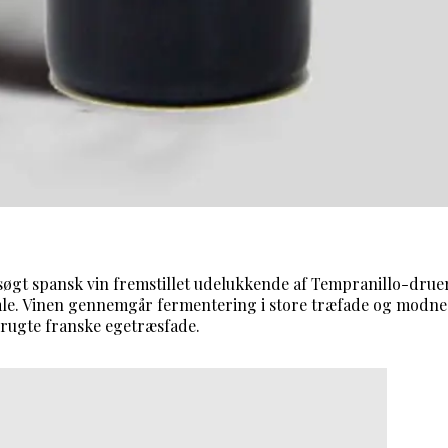
søgt spansk vin fremstillet udelukkende af Tempranillo-druer
le. Vinen gennemgår fermentering i store træfade og modnes
brugte franske egetræsfade.