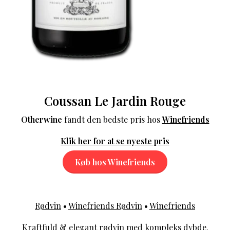
Coussan Le Jardin Rouge
Otherwine
fandt den bedste pris hos
Winefriends
Klik her for at se nyeste pris
Køb hos Winefriends
Rødvin
•
Winefriends Rødvin
•
Winefriends
Kraftfuld & elegant rødvin med kompleks dybde.