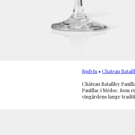
Rødvin
•
Chateau Batail
Château Batailley Pauil
Pauillac i Médoc. Som e
vingårdens lange tradit