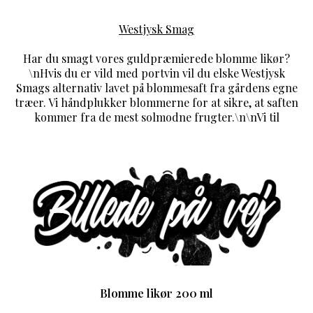
Westjysk Smag
Har du smagt vores guldpræmierede blomme likør?
\nHvis du er vild med portvin vil du elske Westjysk
Smags alternativ lavet på blommesaft fra gårdens egne
træer. Vi håndplukker blommerne for at sikre, at saften
kommer fra de mest solmodne frugter.\n\nVi til
Blomme likør 200 ml